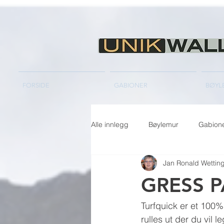
FORSIDE
GABIONER
BØYL
Alle innlegg
Bøylemur
Gabion
Jan Ronald Wettin
GRESS P
Turfquick er et 100% 
rulles ut der du vil l