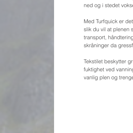
ned og i stedet vokse
Med Turfquick er det l
slik du vil at plenen 
transport, håndtering
skråninger da gressfr
Tekstilet beskytter g
fuktighet ved vanning
vanlig plen og tren