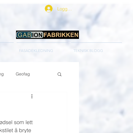
Logg inn
FASADEKLEDNING
TEKNISK BLOGG
ng
Geofag
ødsel som lett 
stilet å bryte 