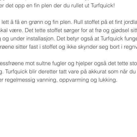
r det opp en fin plen der du rullet ut Turfquick!
ett å få en grønn og fin plen. Rull stoffet på et fint jordl
skal være. Det tette stoffet sørger for at frø og gjødsel sit
 og under installasjon. Det betyr også at Turfquick funge
øene sitter fast i stoffet og ikke skynder seg bort i regn
ressfrøene mot sultne fugler og hjelper også det tette stof
. Turfquick blir deretter tatt vare på akkurat som når du
ger regelmessig vanning, oppvarming og lukking.