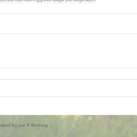
eated by Jan R Wetting