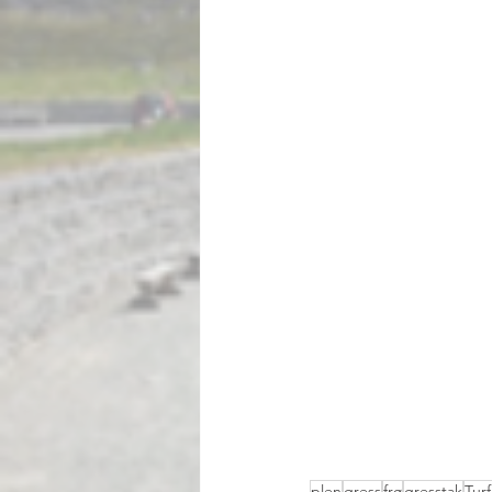
plen
gress
frø
gresstak
Tur