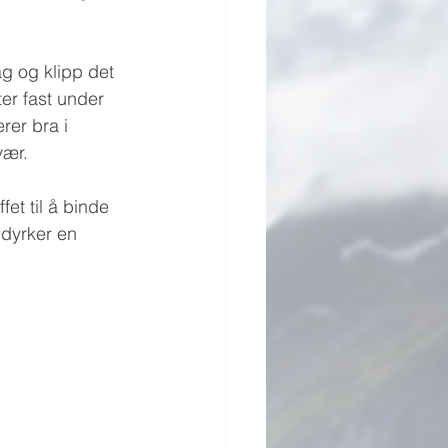
ag og klipp det 
ter fast under 
rer bra i 
vær.
fet til å binde 
 dyrker en 