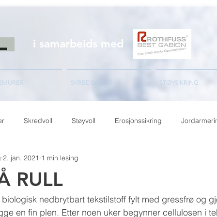
i samarbeids med
EMURER
SKREDSIKRNG
STØYSIKRING
er
Skredvoll
Støyvoll
Erosjonssikring
Jordarmeri
g
2. jan. 2021
1 min lesing
Å RULL
biologisk nedbrytbart tekstilstoff fylt med gressfrø og gj
egge en fin plen. Etter noen uker begynner cellulosen i tek