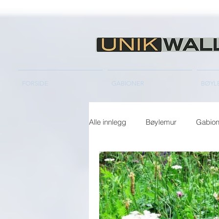
FORSIDE
GABIONER
BØYL
Alle innlegg
Bøylemur
Gabion