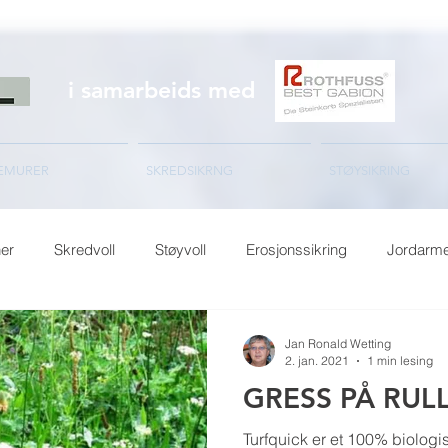
i samarbeids med
EMURER
SKREDSIKRNG
STØYSIKRING
er
Skredvoll
Støyvoll
Erosjonssikring
Jordarme
Jan Ronald Wetting
2. jan. 2021
1 min lesing
GRESS PÅ RUL
Turfquick er et 100% biologisk