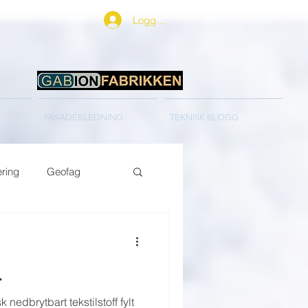
Logg inn
FASADEKLEDNING
TEKNISK BLOGG
ring
Geofag
L
 nedbrytbart tekstilstoff fylt