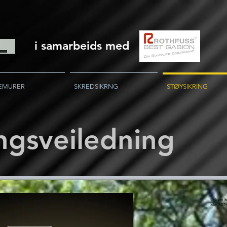
i samarbeids med
EMURER
SKREDSIKRNG
STØYSIKRING
ngsveiledning