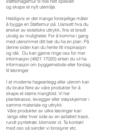
støtte/hagemur til noe helt spesielt
og skape et nytt utemiljø.
Heldigvis er det mange forskjellige måter
å bygge en Støttemur på. Uansett hva du
ønsker av estetiske uttrykk, fins et bredt
utvalg av muligheter. For å komme i gang
med uterommet ditt bør du ha en plan. På
denne siden kan du hente litt inspirasjon
og idé. Du kan gjerne ringe oss for mer
informasjon
(4821 17020)
enten du vil ha
informasjon om byggemetode eller forslag
til løsninger.
I et moderne hageanlegg eller uterom kan
du bruke flere av våre produkter for å
skape et større mangfold. Vi har
plantekasse, levegger eller støyskjermer i
samme materiale og uttrykk.
Våre produkter av ulike løsninger kan
langs eller hver side av en asfaltert trasé,
rundt pyntetrær, blomster ol. Ta kontakt
med oss så sender vi brosjyrer etc.