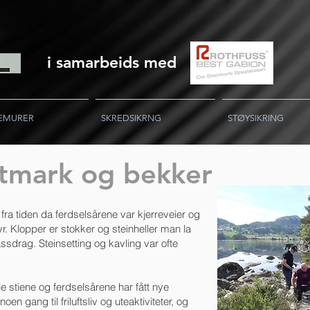
i samarbeids med
EMURER
SKREDSIKRNG
STØYSIKRING
åtmark og bekker
a tiden da ferdselsårene var kjerreveier og
r. Klopper er stokker og steinheller man la
sdrag. Steinsetting og kavling var ofte
stiene og ferdselsårene har fått nye
en gang til friluftsliv og uteaktiviteter, og