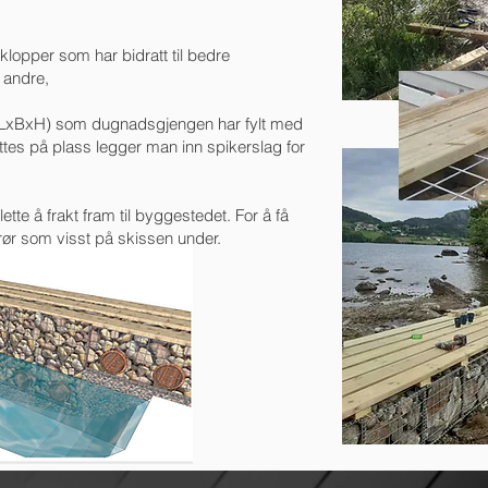
lopper som har bidratt til bedre
re andre,
m (LxBxH) som dugnadsgjengen har fylt med
ettes på plass legger man inn spikerslag for
ette å frakt fram til byggestedet. For å få
ør som visst på skissen under.