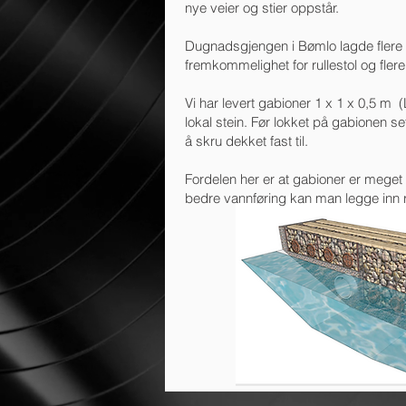
nye veier og stier oppstår.
Dugnadsgjengen i Bømlo lagde flere k
fremkommelighet for rullestol og fle
Vi har levert gabioner 1 x 1 x 0,5 
lokal stein. Før lokket på gabionen s
å skru dekket fast til.
Fordelen her er at gabioner er meget l
bedre vannføring kan man legge inn r