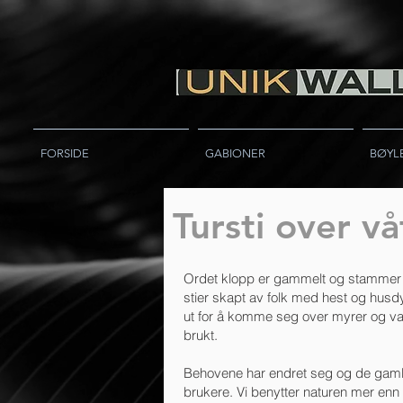
FORSIDE
GABIONER
BØYL
Tursti over v
Ordet klopp er gammelt og stammer fr
stier skapt av folk med hest og husdy
ut for å komme seg over myrer og vas
brukt.
Behovene har endret seg og de gamle 
brukere. Vi benytter naturen mer enn no