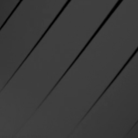
eated by Jan R Wetting